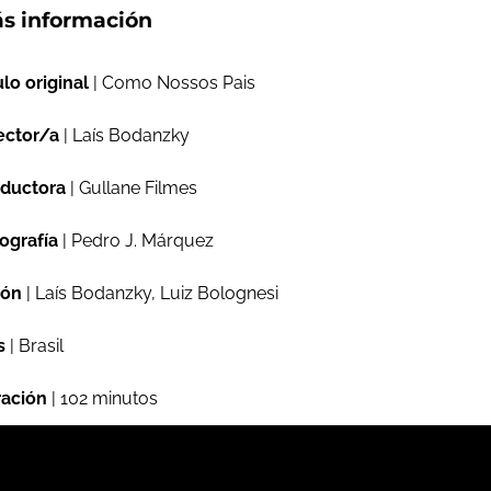
s información
ulo original
| Como Nossos Pais
ector/a
| Laís Bodanzky
ductora
| Gullane Filmes
ografía
| Pedro J. Márquez
ión
| Laís Bodanzky, Luiz Bolognesi
s
| Brasil
ación
| 102 minutos