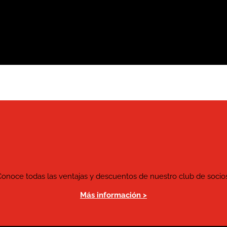
Conoce todas las ventajas y descuentos de nuestro club de socios
Más información >