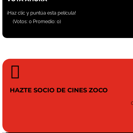
¡Haz clic y puntúa esta película!
(Votos:
0
Promedio:
0
)

HAZTE SOCIO DE CINES ZOCO