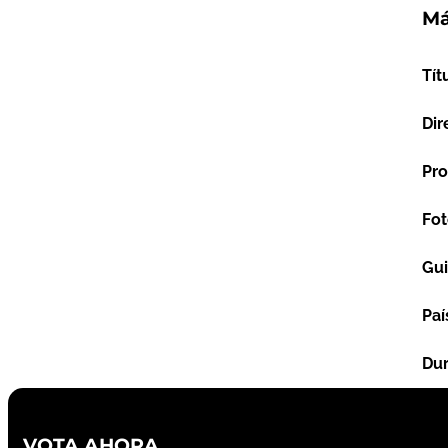
Má
Tít
Dir
Pro
Fot
Gu
Paí
Dur
VOTA AHORA