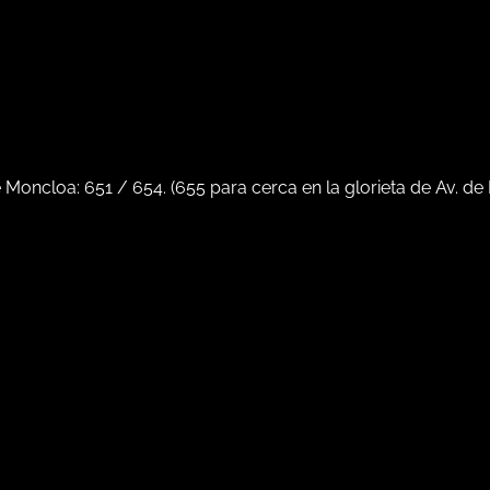
e Moncloa:
651
/
654
. (
655
para cerca en la glorieta de Av. de