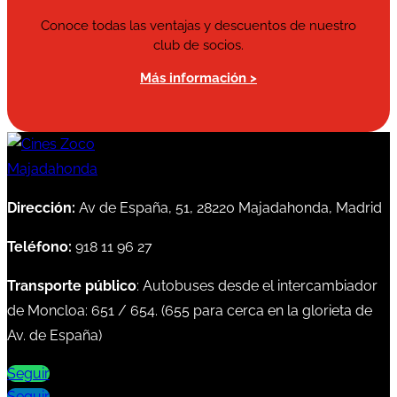
Conoce todas las ventajas y descuentos de nuestro
club de socios.
Más información >
Dirección:
Av de España, 51, 28220 Majadahonda, Madrid
Teléfono:
918 11 96 27
Transporte público
: Autobuses desde el intercambiador
de Moncloa:
651
/
654
. (
655
para cerca en la glorieta de
Av. de España)
Seguir
Seguir