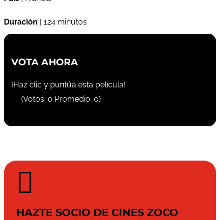
Duración
| 124 minutos
VOTA AHORA
¡Haz clic y puntúa esta película!
(Votos:
0
Promedio:
0
)

HAZTE SOCIO DE CINES ZOCO