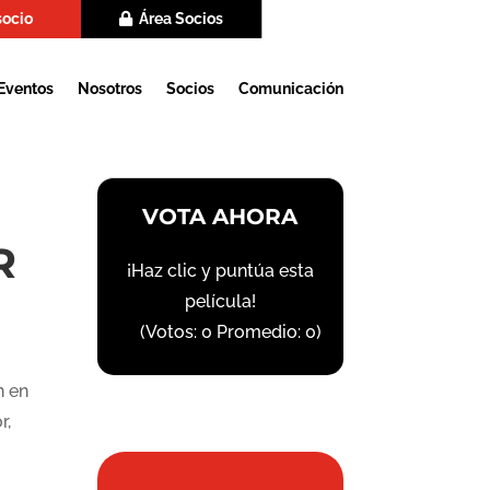
socio
Área Socios
Eventos
Nosotros
Socios
Comunicación
VOTA AHORA
R
¡Haz clic y puntúa esta
película!
(Votos:
0
Promedio:
0
)
n en
r,