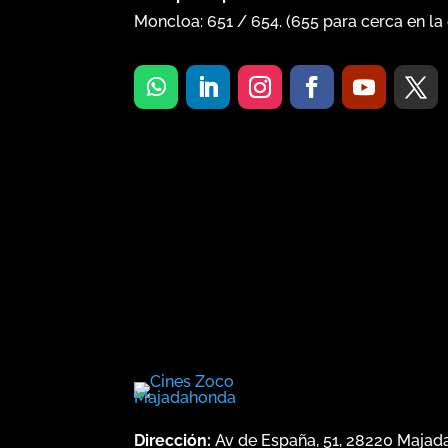
Moncloa:
651
/
654
. (
655
para cerca en la 
Dirección:
Av de España, 51, 28220 Maja