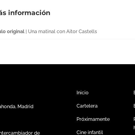
s información
ulo original
| Una matinal con Aitor Castells
Inicio
Cartelera
dahonda, Madrid
Próximamente
Cine infantil
intercambiador de