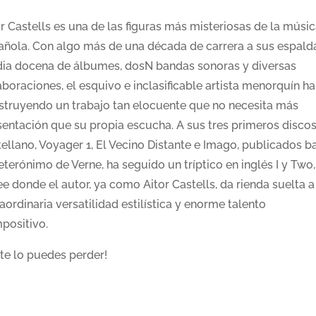
r Castells es una de las figuras más misteriosas de la músi
añola. Con algo más de una década de carrera a sus espald
ia docena de álbumes, dosN bandas sonoras y diversas
boraciones, el esquivo e inclasificable artista menorquín ha
struyendo un trabajo tan elocuente que no necesita más
sentación que su propia escucha. A sus tres primeros discos
ellano, Voyager 1, El Vecino Distante e Imago, publicados b
eterónimo de Verne, ha seguido un tríptico en inglés I y Two,
e donde el autor, ya como Aitor Castells, da rienda suelta a
aordinaria versatilidad estilística y enorme talento
positivo.
 te lo puedes perder!