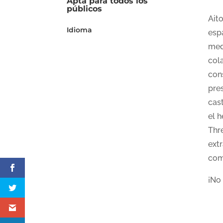
Apta para todos los
públicos
Aito
Idioma
esp
med
cola
con
pre
cast
el h
Thre
extr
com
¡No