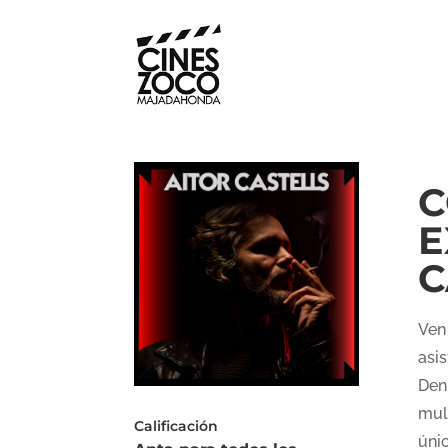
C
E
C
Ven
asi
Den
mult
Calificación
únic