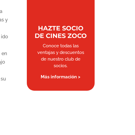
ca
as y
HAZTE SOCIO
DE CINES ZOCO
 ido
Conoce todas las
ventajas y descuentos
 en
de nuestro club de
ajo
socios.
Más información >
 su