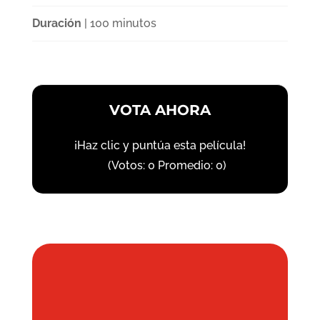
Duración
| 100 minutos
VOTA AHORA
¡Haz clic y puntúa esta película!
(Votos:
0
Promedio:
0
)