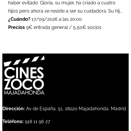
haber evitado. Gloria, su mujer, ha criado a cuatro
hijos pero ahora se resiste a ser su cuidadora. Su hij...
¿Cuándo?
17/09/2026 a las 20:00
Precios
9€ entrada general / 5,50€ socios
Dirección:
Av de España, 51, 28220 Majadahonda, Madrid
Teléfono:
918 11 96 27