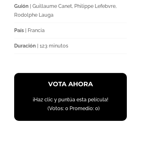
Guión
| Guillaume Canet, Philippe Lefebvre,
Rodolphe Lauga
País
| Francia
Duración
| 123 minutos
VOTA AHORA
¡Haz clic y puntúa esta película!
(Votos:
0
Promedio:
0
)