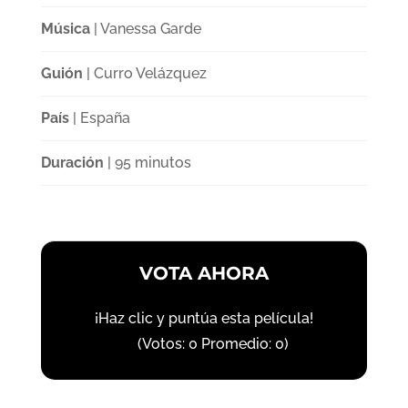
Música
| Vanessa Garde
Guión
| Curro Velázquez
País
| España
Duración
| 95 minutos
VOTA AHORA
¡Haz clic y puntúa esta película!
(Votos:
0
Promedio:
0
)