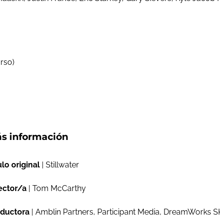
urso)
s información
ulo original
| Stillwater
ector/a
| Tom McCarthy
ductora
| Amblin Partners, Participant Media, DreamWorks S