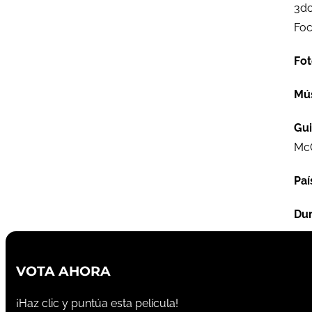
3do
Foc
Fot
Mú
Gu
Mc
Paí
Dur
VOTA AHORA
¡Haz clic y puntúa esta película!