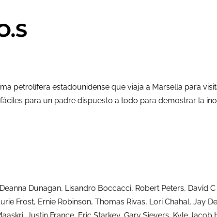
O.S
a petrolífera estadounidense que viaja a Marsella para visita
áciles para un padre dispuesto a todo para demostrar la inoc
d, Deanna Dunagan, Lisandro Boccacci, Robert Peters, David C
rie Frost, Ernie Robinson, Thomas Rivas, Lori Chahal, Jay Dee
skri, Justin France, Eric Starkey, Gary Sievers, Kyle Jacob H