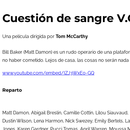
Cuestión de sangre V.
Una película dirigida por
Tom McCarthy
Bill Baker (Matt Damon) es un rudo operario de una plataform
no haber cometido. Lejos de casa, las cosas no serán nada f
www.youtube.com/embed/IZJ3WxEo-GQ
Reparto
Matt Damon, Abigail Breslin, Camille Cottin, Lilou Siauvau
Dustin Wilson, Lena Harmon, Nick Swezey, Emily Bertels, Lau
Jones, Karen Gardner, Pucci Tomas, April Warren, Moussa Maa