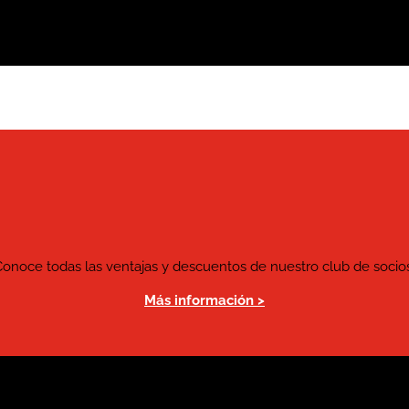
Conoce todas las ventajas y descuentos de nuestro club de socios
Más información >