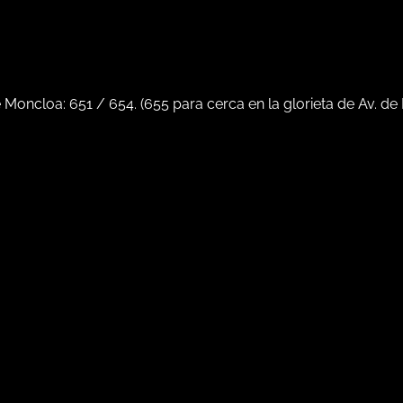
e Moncloa:
651
/
654
. (
655
para cerca en la glorieta de Av. de