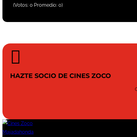
(Votos:
0
Promedio:
0
)

HAZTE SOCIO DE CINES ZOCO