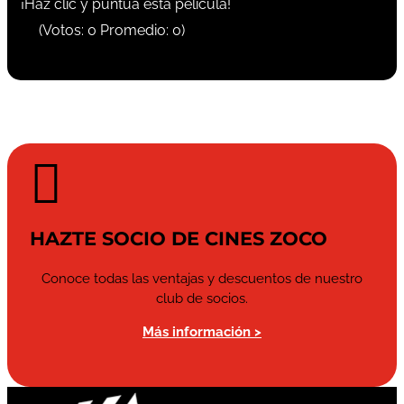
¡Haz clic y puntúa esta película!
(Votos:
0
Promedio:
0
)

HAZTE SOCIO DE CINES ZOCO
Conoce todas las ventajas y descuentos de nuestro
club de socios.
Más información >