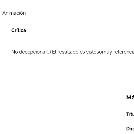
Animación
Crítica
No decepciona (…) El resultado es vistosomuy referenci
Má
Tít
Dir