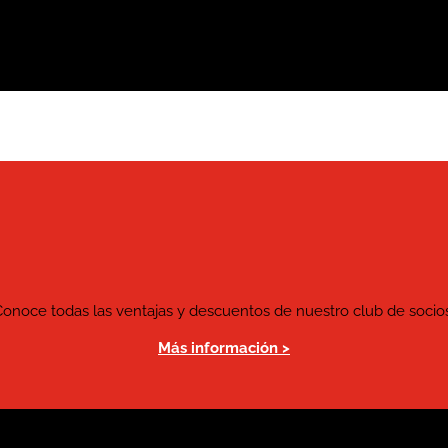
Conoce todas las ventajas y descuentos de nuestro club de socios
Más información >