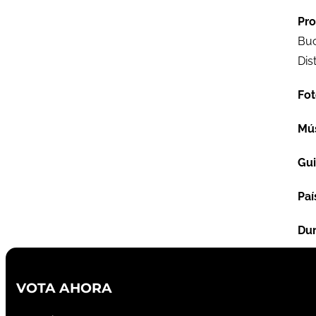
Pro
Buc
Dis
Fot
Mú
Gu
Paí
Dur
VOTA AHORA