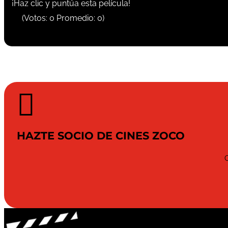
¡Haz clic y puntúa esta película!
(Votos:
0
Promedio:
0
)

HAZTE SOCIO DE CINES ZOCO