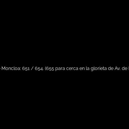
e Moncloa:
651
/
654
. (
655
para cerca en la glorieta de Av. de