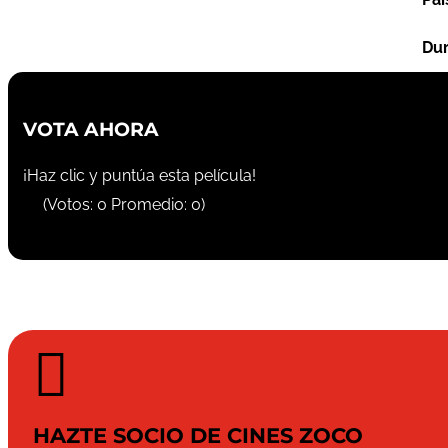
Dur
VOTA AHORA
¡Haz clic y puntúa esta película!
(Votos:
0
Promedio:
0
)

HAZTE SOCIO DE CINES ZOCO