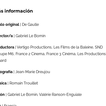
s información
ulo original
| De Gaulle
ector/a
| Gabriel Le Bomin
ductora
| Vertigo Productions, Les Films de la Baleine, SND
upe M6, France 2 Cinema, France 3 Cinéma, Les Productions
nard
ografía
| Jean-Marie Dreujou
sica
| Romain Trouillet
ión
| Gabriel Le Bomin, Valérie Ranson-Enguiale
s
| Francia