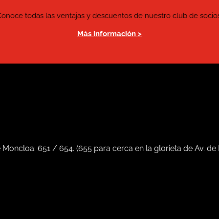
Conoce todas las ventajas y descuentos de nuestro club de socios
Más información >
e Moncloa:
651
/
654
. (
655
para cerca en la glorieta de Av. de