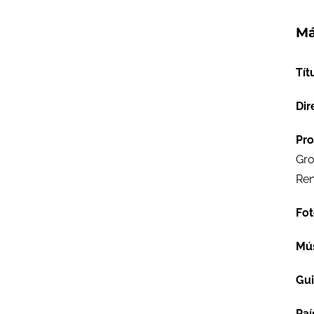
Má
Tít
Dir
Pro
Gro
Re
Fot
Mú
Gu
Paí