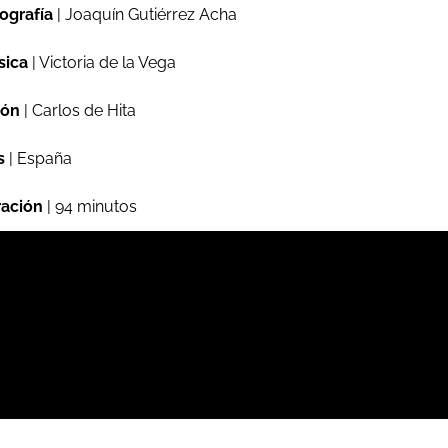
ografía
| Joaquín Gutiérrez Acha
sica
| Victoria de la Vega
ión
| Carlos de Hita
s
| España
ación
| 94 minutos