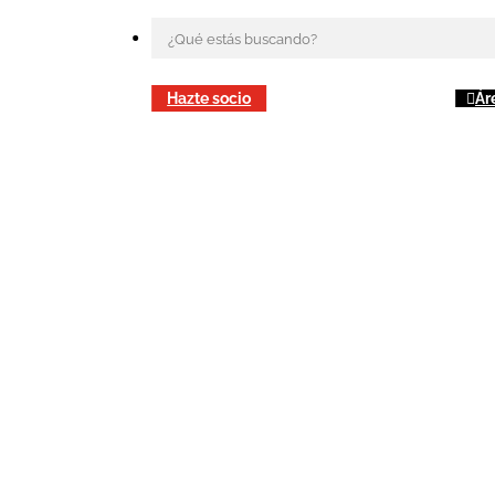
Hazte socio
Ár