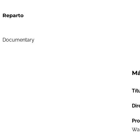
Reparto
Documentary
Má
Tít
Dir
Pro
Wan