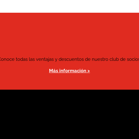
Conoce todas las ventajas y descuentos de nuestro club de socios
Más información >