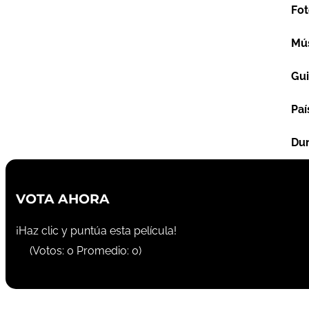
Fot
Mú
Gu
Paí
Dur
VOTA AHORA
¡Haz clic y puntúa esta película!
(Votos:
0
Promedio:
0
)