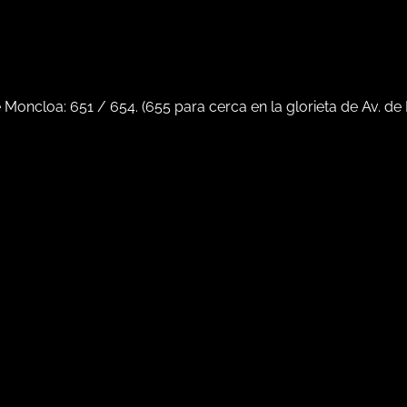
e Moncloa:
651
/
654
. (
655
para cerca en la glorieta de Av. de