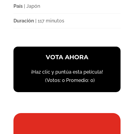
País
| Japón
Duración
| 117 minutos
VOTA AHORA
¡Haz clic y puntúa esta película!
(Votos:
0
Promedio:
0
)