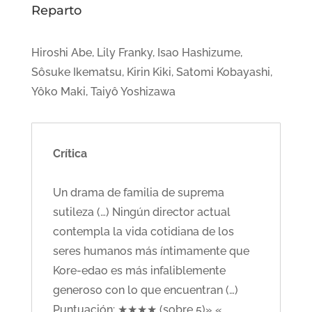
Reparto
Hiroshi Abe, Lily Franky, Isao Hashizume,
Sôsuke Ikematsu, Kirin Kiki, Satomi Kobayashi,
Yôko Maki, Taiyô Yoshizawa
Crítica
Un drama de familia de suprema
sutileza (…) Ningún director actual
contempla la vida cotidiana de los
seres humanos más íntimamente que
Kore-edao es más infaliblemente
generoso con lo que encuentran (…)
Puntuación: ★★★★ (sobre 5)» «