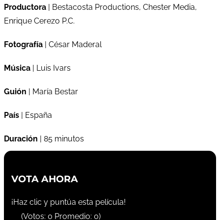
Productora
| Bestacosta Productions, Chester Media,
Enrique Cerezo P.C.
Fotografía
| César Maderal
Música
| Luis Ivars
Guión
| María Bestar
País
| España
Duración
| 85 minutos
VOTA AHORA
¡Haz clic y puntúa esta película!
(Votos:
0
Promedio:
0
)