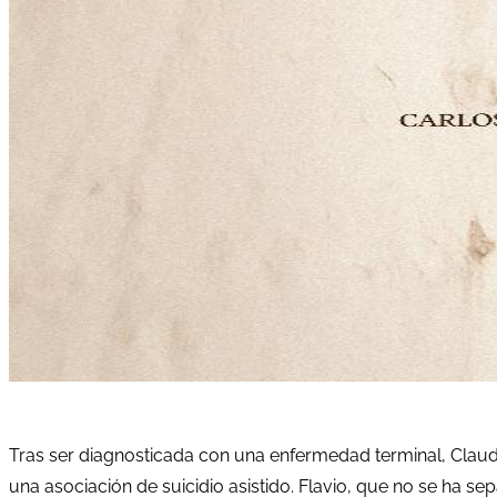
Tras ser diagnosticada con una enfermedad terminal, Claudi
una asociación de suicidio asistido. Flavio, que no se ha sep