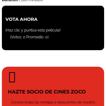
VOTA AHORA
¡Haz clic y puntúa esta película!
(Votos:
0
Promedio:
0
)

HAZTE SOCIO DE CINES ZOCO
Conoce todas las ventajas y descuentos de nuestro