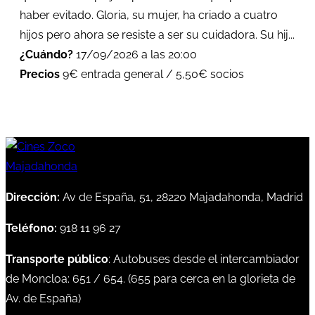
haber evitado. Gloria, su mujer, ha criado a cuatro
hijos pero ahora se resiste a ser su cuidadora. Su hij...
¿Cuándo?
17/09/2026 a las 20:00
Precios
9€ entrada general / 5,50€ socios
Dirección:
Av de España, 51, 28220 Majadahonda, Madrid
Teléfono:
918 11 96 27
Transporte público
: Autobuses desde el intercambiador
de Moncloa:
651
/
654
. (
655
para cerca en la glorieta de
Av. de España)