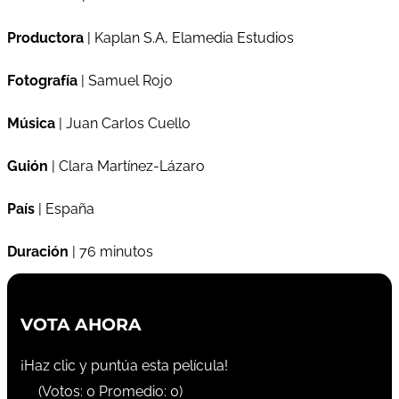
Productora
| Kaplan S.A, Elamedia Estudios
Fotografía
| Samuel Rojo
Música
| Juan Carlos Cuello
Guión
| Clara Martínez-Lázaro
País
| España
Duración
| 76 minutos
VOTA AHORA
¡Haz clic y puntúa esta película!
(Votos:
0
Promedio:
0
)