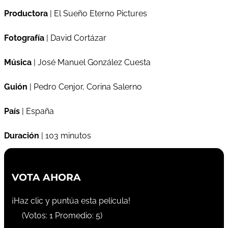
Productora
| El Sueño Eterno Pictures
Fotografía
| David Cortázar
Música
| José Manuel González Cuesta
Guión
| Pedro Cenjor, Corina Salerno
País
| España
Duración
| 103 minutos
VOTA AHORA
¡Haz clic y puntúa esta película!
(Votos:
1
Promedio:
5
)