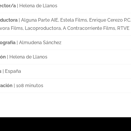
ector/a
| Helena de Llanos
ductora
| Alguna Parte AIE, Estela Films, Enrique Cerezo P.C.
vora Films, Lacoproductora, A Contracorriente Films, RTVE
ografía
| Almudena Sánchez
ión
| Helena de Llanos
s
| España
ación
| 108 minutos