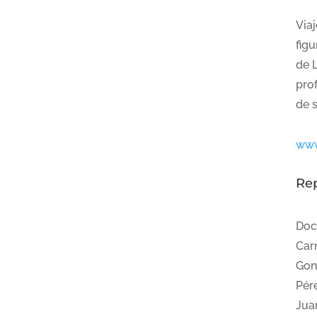
Via
fig
de L
prof
de 
www
Re
Doc
Car
Gon
Pére
Juan