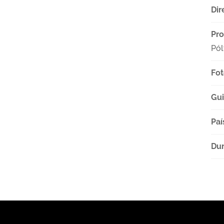
Dir
Pro
Pól
Fot
Gu
Paí
Dur