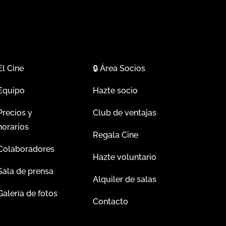
El Cine
🔒
Área Socios
Equipo
Hazte socio
Precios y
Club de ventajas
horarios
Regala Cine
Colaboradores
Hazte voluntario
Sala de prensa
Alquiler de salas
Galería de fotos
Contacto