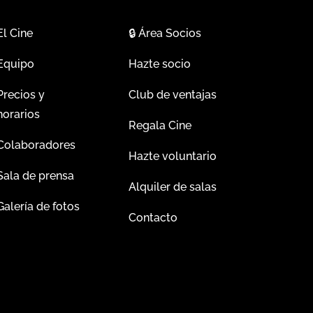
El Cine
🔒
Área Socios
Equipo
Hazte socio
Precios y
Club de ventajas
horarios
Regala Cine
Colaboradores
Hazte voluntario
Sala de prensa
Alquiler de salas
Galería de fotos
Contacto