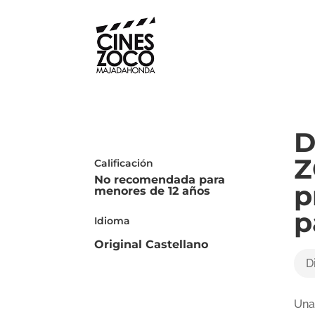
D
Z
Calificación
No recomendada para
p
menores de 12 años
p
Idioma
Original Castellano
D
Una