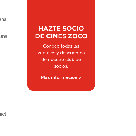
ena
HAZTE SOCIO
DE CINES ZOCO
 una
Conoce todas las
ventajas y descuentos
de nuestro club de
socios.
Más información >
iel