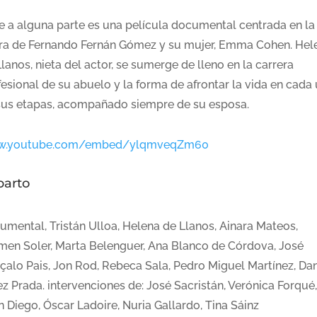
je a alguna parte es una película documental centrada en la
ura de Fernando Fernán Gómez y su mujer, Emma Cohen. Hel
lanos, nieta del actor, se sumerge de lleno en la carrera
esional de su abuelo y la forma de afrontar la vida en cada
sus etapas, acompañado siempre de su esposa.
.youtube.com/embed/ylqmveqZm60
parto
umental, Tristán Ulloa, Helena de Llanos, Ainara Mateos,
men Soler, Marta Belenguer, Ana Blanco de Córdova, José
çalo Pais, Jon Rod, Rebeca Sala, Pedro Miguel Martínez, Dan
z Prada. intervenciones de: José Sacristán, Verónica Forqué,
 Diego, Óscar Ladoire, Nuria Gallardo, Tina Sáinz