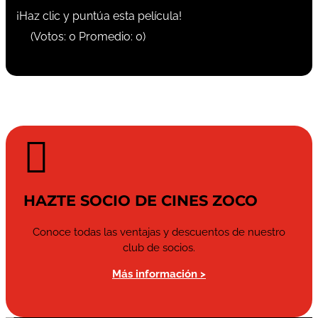
¡Haz clic y puntúa esta película!
(Votos:
0
Promedio:
0
)

HAZTE SOCIO DE CINES ZOCO
Conoce todas las ventajas y descuentos de nuestro
club de socios.
Más información >