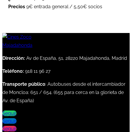
Precios
9€ entrada general / 5,50€ socios
Dirección:
Av de España, 51, 28220 Majadahonda, Madrid
Teléfono:
918 11 96 27
Transporte público
: Autobuses desde el intercambiador
de Moncloa:
651
/
654
. (
655
para cerca en la glorieta de
Av. de España)
Seguir
Seguir
Seguir