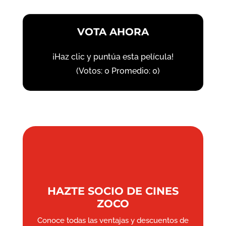
VOTA AHORA
¡Haz clic y puntúa esta película!
(Votos:
0
Promedio:
0
)
HAZTE SOCIO DE CINES
ZOCO
Conoce todas las ventajas y descuentos de