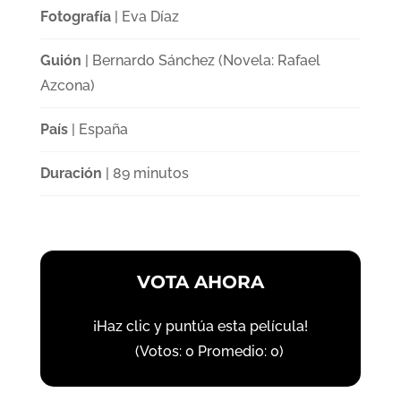
Fotografía
| Eva Díaz
Guión
| Bernardo Sánchez (Novela: Rafael
Azcona)
País
| España
Duración
| 89 minutos
VOTA AHORA
¡Haz clic y puntúa esta película!
(Votos:
0
Promedio:
0
)