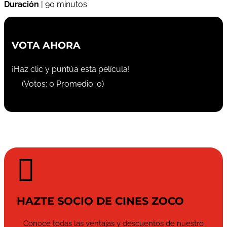
Duración
| 90 minutos
VOTA AHORA
¡Haz clic y puntúa esta película!
(Votos:
0
Promedio:
0
)

HAZTE SOCIO DE CINES ZOCO
Conoce todas las ventajas y descuentos de nuestro