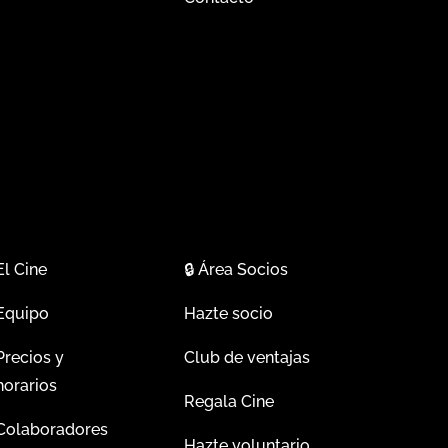
El Cine
🔒
Área Socios
Equipo
Hazte socio
Precios y
Club de ventajas
horarios
Regala Cine
Colaboradores
Hazte voluntario