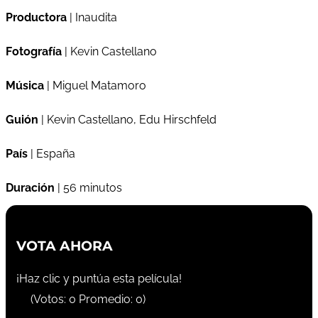
Productora
| Inaudita
Fotografía
| Kevin Castellano
Música
| Miguel Matamoro
Guión
| Kevin Castellano, Edu Hirschfeld
País
| España
Duración
| 56 minutos
VOTA AHORA
¡Haz clic y puntúa esta película!
(Votos:
0
Promedio:
0
)