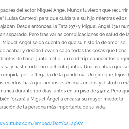
 padres del actor Miguel Ángel Muñoz tuvieron que recurrir 
a” (Luisa Cantero) para que cuidara a su hijo mientras ellos
bajaban. Desde entonces, la Tata (97) y Miguel Ángel (38) nu
han separado. Pero tras varias complicaciones de salud de l
a, Miguel Ángel se da cuenta de que su historia de amor se
de acabar y decide llevar a cabo todas las cosas que tiene
ientes de hacer junto a ella: un road trip, conocer los oríge
Luisa y hasta rodar una película juntos. Una aventura que se
rrumpida por la llegada de la pandemia. Un giro que, lejos 
ristecerlos, hará que ambos estén más unidos y disfruten m
 nunca durante 100 días juntos en un piso de 35m2. Pero qu
bién forzará a Miguel Ángel a encarar su mayor miedo: la
aración de la persona más importante de su vida.
.youtube.com/embed/D0zYpsL2pWc