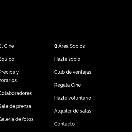
El Cine
🔒
Área Socios
Equipo
Hazte socio
Precios y
Club de ventajas
horarios
Regala Cine
Colaboradores
Hazte voluntario
Sala de prensa
Alquiler de salas
Galería de fotos
Contacto