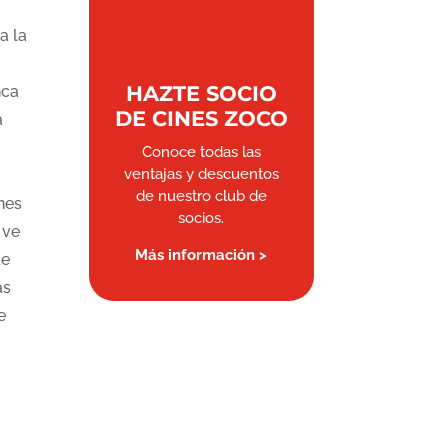
a la
HAZTE SOCIO
nca
DE CINES ZOCO
a
Conoce todas las
ventajas y descuentos
de nuestro club de
nes
socios.
 ve
Más información >
de
ás
e