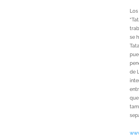
Los
“Tat
tra
se 
Tat
pue
pend
de 
inte
ent
que
tam
sep
www