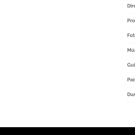
Dir
Pro
Fot
Mú
Gu
Paí
Dur