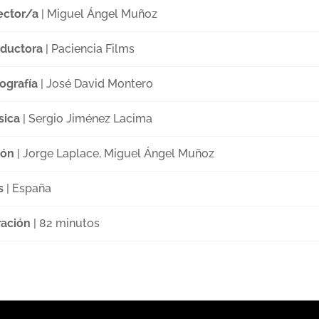
ector/a
| Miguel Ángel Muñoz
ductora
| Paciencia Films
ografía
| José David Montero
sica
| Sergio Jiménez Lacima
ión
| Jorge Laplace, Miguel Ángel Muñoz
s
| España
ación
| 82 minutos