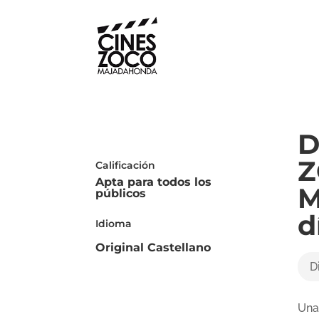
D
Z
Calificación
Apta para todos los
M
públicos
d
Idioma
Original Castellano
D
Una