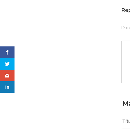
Re
Doc
Má
Tít