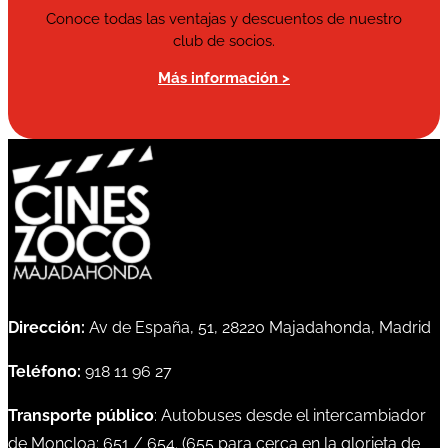
Conoce todas las ventajas y descuentos de nuestro
club de socios.
Más información >
Dirección:
Av de España, 51, 28220 Majadahonda, Madrid
Teléfono:
918 11 96 27
Transporte público
: Autobuses desde el intercambiador
de Moncloa:
651
/
654
. (
655
para cerca en la glorieta de