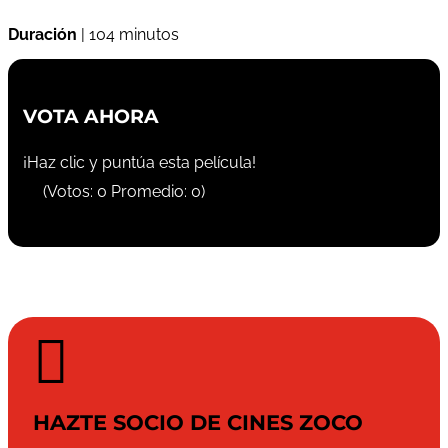
Duración
| 104 minutos
VOTA AHORA
¡Haz clic y puntúa esta película!
(Votos:
0
Promedio:
0
)

HAZTE SOCIO DE CINES ZOCO