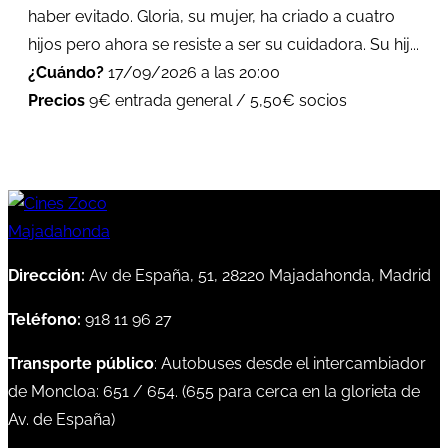
haber evitado. Gloria, su mujer, ha criado a cuatro
hijos pero ahora se resiste a ser su cuidadora. Su hij...
¿Cuándo?
17/09/2026 a las 20:00
Precios
9€ entrada general / 5,50€ socios
Dirección:
Av de España, 51, 28220 Majadahonda, Madrid
Teléfono:
918 11 96 27
Transporte público
: Autobuses desde el intercambiador
de Moncloa:
651
/
654
. (
655
para cerca en la glorieta de
Av. de España)