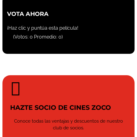
VOTA AHORA
¡Haz clic y puntúa esta película!
(Votos:
0
Promedio:
0
)

HAZTE SOCIO DE CINES ZOCO
Conoce todas las ventajas y descuentos de nuestro
club de socios.