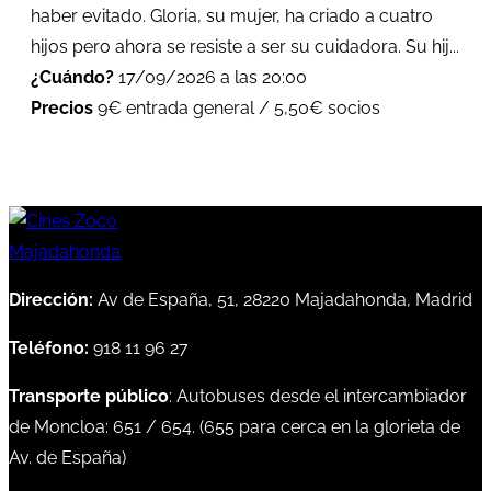
haber evitado. Gloria, su mujer, ha criado a cuatro
hijos pero ahora se resiste a ser su cuidadora. Su hij...
¿Cuándo?
17/09/2026 a las 20:00
Precios
9€ entrada general / 5,50€ socios
Dirección:
Av de España, 51, 28220 Majadahonda, Madrid
Teléfono:
918 11 96 27
Transporte público
: Autobuses desde el intercambiador
de Moncloa:
651
/
654
. (
655
para cerca en la glorieta de
Av. de España)