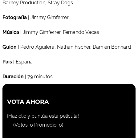
Barney Production, Stray Dogs
Fotografía
| Jimmy Gimferrer
Música
| Jimmy Gimferrer, Fernando Vacas
Guión
| Pedro Aguilera, Nathan Fischer, Damien Bonnard
País
| España
Duración
| 79 minutos
VOTA AHORA
¡Haz clic y puntúa esta película!
(Votos:
0
Promedio:
0
)