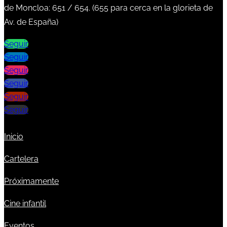
de Moncloa:
651
/
654
. (
655
para cerca en la glorieta de
Av. de España)
Seguir
Seguir
Seguir
Seguir
Seguir
Seguir
Inicio
Cartelera
Próximamente
Cine infantil
Eventos