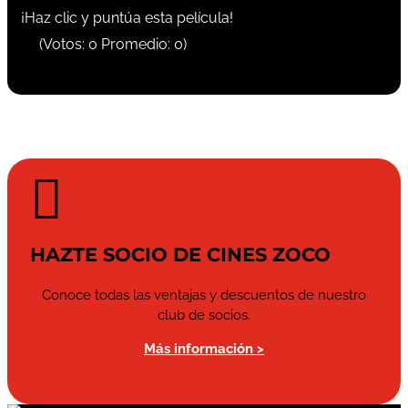
¡Haz clic y puntúa esta película!
(Votos:
0
Promedio:
0
)

HAZTE SOCIO DE CINES ZOCO
Conoce todas las ventajas y descuentos de nuestro
club de socios.
Más información >