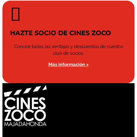

HAZTE SOCIO DE CINES ZOCO
Conoce todas las ventajas y descuentos de nuestro
club de socios.
Más información >