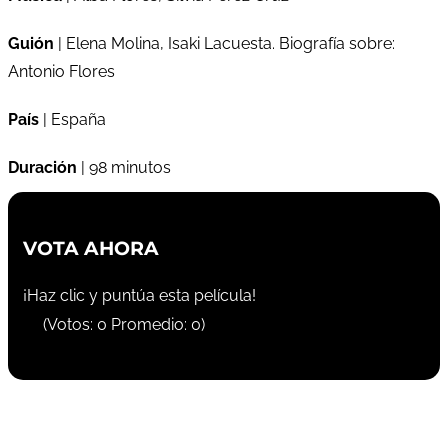
Guión
| Elena Molina, Isaki Lacuesta. Biografía sobre:
Antonio Flores
País
| España
Duración
| 98 minutos
VOTA AHORA
¡Haz clic y puntúa esta película!
(Votos:
0
Promedio:
0
)