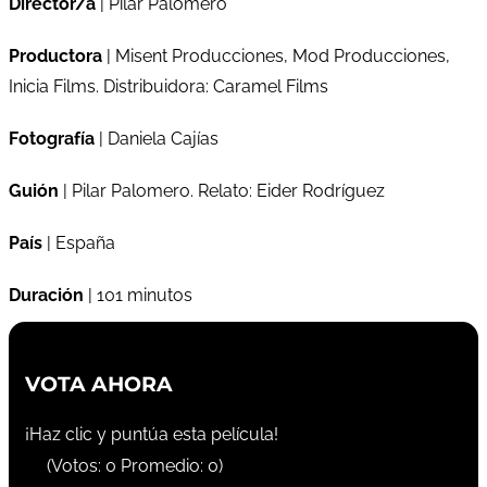
Director/a
| Pilar Palomero
Productora
| Misent Producciones, Mod Producciones,
Inicia Films. Distribuidora: Caramel Films
Fotografía
| Daniela Cajías
Guión
| Pilar Palomero. Relato: Eider Rodríguez
País
| España
Duración
| 101 minutos
VOTA AHORA
¡Haz clic y puntúa esta película!
(Votos:
0
Promedio:
0
)