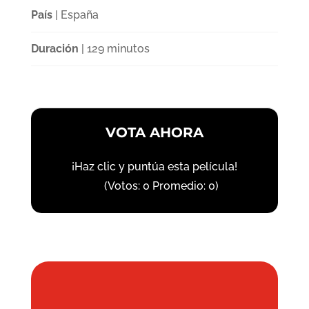
País
| España
Duración
| 129 minutos
VOTA AHORA
¡Haz clic y puntúa esta película!
(Votos:
0
Promedio:
0
)