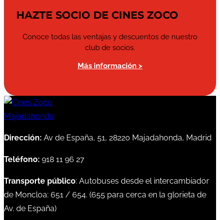
HAZTE SOCIO DE CINES ZOCO
Conoce todas las ventajas y descuentos de nuestro
club de socios.
Más información >
Dirección:
Av de España, 51, 28220 Majadahonda, Madrid
Teléfono:
918 11 96 27
Transporte público
: Autobuses desde el intercambiador
de Moncloa:
651
/
654
. (
655
para cerca en la glorieta de
Av. de España)