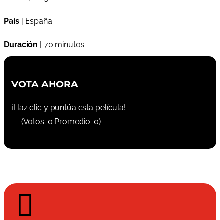
País
| España
Duración
| 70 minutos
VOTA AHORA
¡Haz clic y puntúa esta película!
(Votos:
0
Promedio:
0
)
