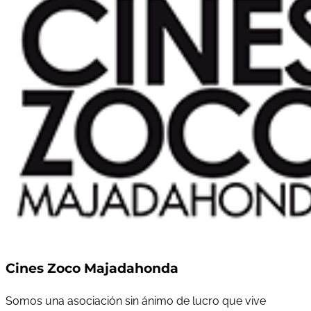
Cines Zoco Majadahonda
Somos una asociación sin ánimo de lucro que vive