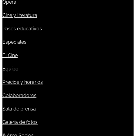
Ópera
Cine y literatura
Pases educativos
Especiales
El Cine
Equipo
Precios y horarios
Colaboradores
Sala de prensa
Galería de fotos
🔒
Área Socios