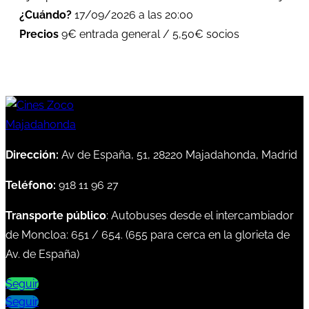
¿Cuándo?
17/09/2026 a las 20:00
Precios
9€ entrada general / 5,50€ socios
Dirección:
Av de España, 51, 28220 Majadahonda, Madrid
Teléfono:
918 11 96 27
Transporte público
: Autobuses desde el intercambiador
de Moncloa:
651
/
654
. (
655
para cerca en la glorieta de
Av. de España)
Seguir
Seguir