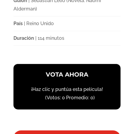
Guión
| Sebastián Lelio (Novela: Naomi
Alderman)
País
| Reino Unido
Duración
| 114 minutos
VOTA AHORA
¡Haz clic y puntúa esta película!
(Votos:
0
Promedio:
0
)