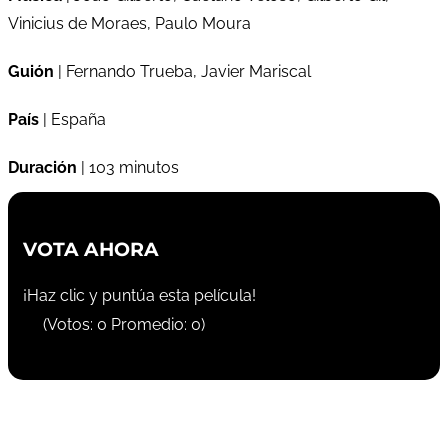
Vinicius de Moraes, Paulo Moura
Guión
| Fernando Trueba, Javier Mariscal
País
| España
Duración
| 103 minutos
VOTA AHORA
¡Haz clic y puntúa esta película!
(Votos:
0
Promedio:
0
)