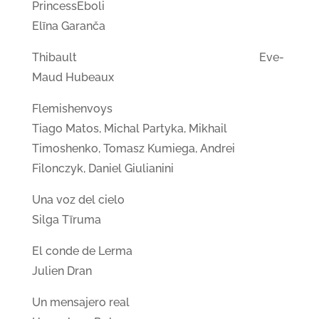
PrincessEboli
Elīna Garanča
Thibault Eve-
Maud Hubeaux
Flemishenvoys
Tiago Matos, Michal Partyka, Mikhail
Timoshenko, Tomasz Kumiega, Andrei
Filonczyk, Daniel Giulianini
Una voz del cielo
Silga Tīruma
El conde de Lerma
Julien Dran
Un mensajero real