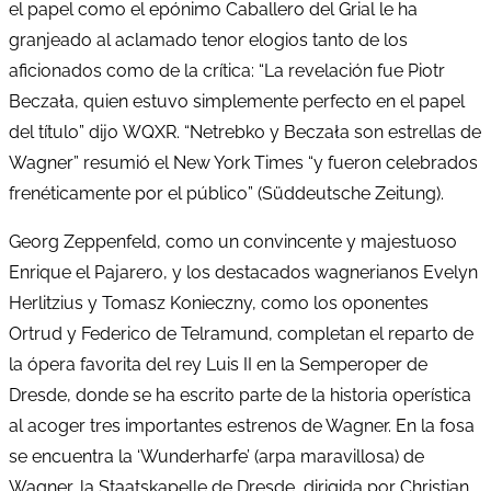
el papel como el epónimo Caballero del Grial le ha
granjeado al aclamado tenor elogios tanto de los
aficionados como de la crítica: “La revelación fue Piotr
Beczała, quien estuvo simplemente perfecto en el papel
del título” dijo WQXR. “Netrebko y Beczała son estrellas de
Wagner” resumió el New York Times “y fueron celebrados
frenéticamente por el público” (Süddeutsche Zeitung).
Georg Zeppenfeld, como un convincente y majestuoso
Enrique el Pajarero, y los destacados wagnerianos Evelyn
Herlitzius y Tomasz Konieczny, como los oponentes
Ortrud y Federico de Telramund, completan el reparto de
la ópera favorita del rey Luis II en la Semperoper de
Dresde, donde se ha escrito parte de la historia operística
al acoger tres importantes estrenos de Wagner. En la fosa
se encuentra la ‘Wunderharfe’ (arpa maravillosa) de
Wagner, la Staatskapelle de Dresde, dirigida por Christian