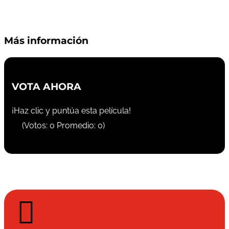
Más información
VOTA AHORA
¡Haz clic y puntúa esta película!
(Votos:
0
Promedio:
0
)
