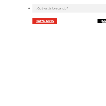
Hazte socio
Ár