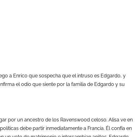
luego a Enrico que sospecha que el intruso es Edgardo, y
firma el odio que siente por la familia de Edgardo y su
lugar por un ancestro de los Ravenswood celoso. Alisa ve en
olíticas debe partir inmediatamente a Francia. Él confía en
an un voto de matrimonio e intercambian anillos. Edgardo