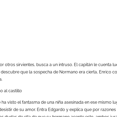
 otros sirvientes, busca a un intruso. El capitán le cuenta 
e descubre que la sospecha de Normano era cierta, Enrico con
a.
 al castillo
que ha visto el fantasma de una niña asesinada en ese mismo 
esistir de su amor. Entra Edgardo y explica que por razones p
 las dudas de ella de que su hermano acepte esto, ambos jur