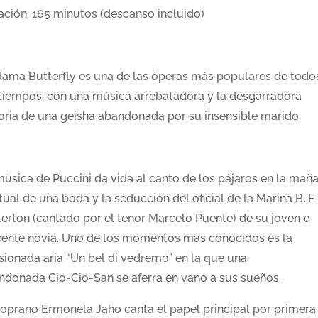
ación: 165 minutos (descanso incluido)
ama Butterfly es una de las óperas más populares de todo
 tiempos, con una música arrebatadora y la desgarradora
toria de una geisha abandonada por su insensible marido.
música de Puccini da vida al canto de los pájaros en la maña
itual de una boda y la seducción del oficial de la Marina B. F.
kerton (cantado por el tenor Marcelo Puente) de su joven e
cente novia. Uno de los momentos más conocidos es la
sionada aria “Un bel di vedremo” en la que una
ndonada Cio-Cio-San se aferra en vano a sus sueños.
soprano Ermonela Jaho canta el papel principal por primera