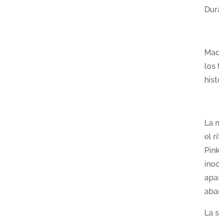
Dur
Mad
los
his
La 
el r
Pin
ino
apa
aba
La 