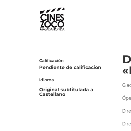
D
Calificación
«
Pendiente de calificacion
Idioma
Gia
Original subtitulada a
Castellano
Óper
Dir
Dir