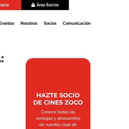
socio
Área Socios
Eventos
Nosotros
Socios
Comunicación
:
HAZTE SOCIO
DE CINES ZOCO
Conoce todas las
ventajas y descuentos
de nuestro club de