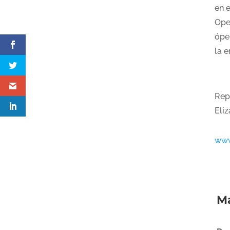
en 
Ope
óper
la e
Rep
Eli
www
Má