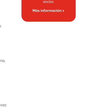
socios.
Más información >
s
na,
 vez