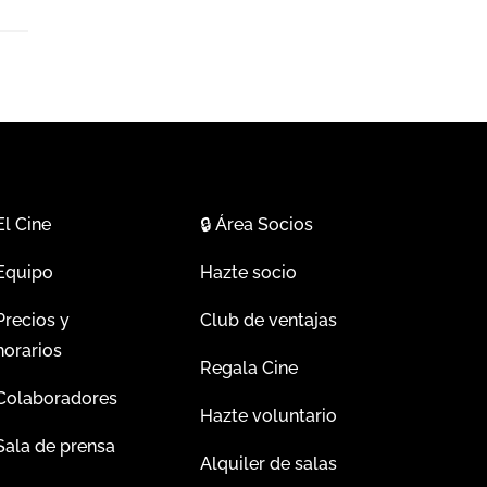
El Cine
🔒
Área Socios
Equipo
Hazte socio
Precios y
Club de ventajas
horarios
Regala Cine
Colaboradores
Hazte voluntario
Sala de prensa
Alquiler de salas