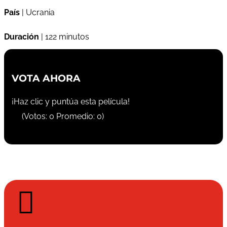
País
| Ucrania
Duración
| 122 minutos
VOTA AHORA
¡Haz clic y puntúa esta película!
(Votos:
0
Promedio:
0
)
