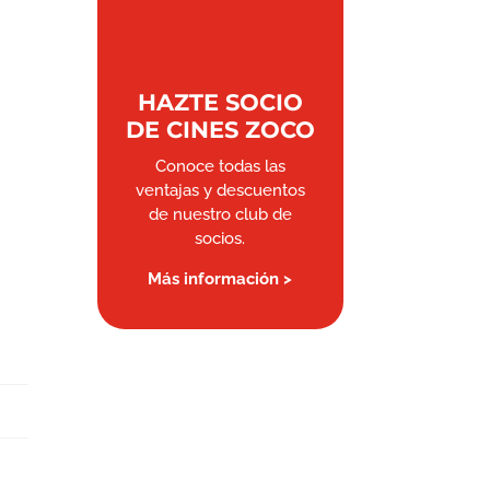
HAZTE SOCIO
DE CINES ZOCO
Conoce todas las
ventajas y descuentos
de nuestro club de
socios.
Más información >