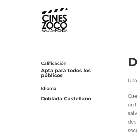
D
Calificación
Apta para todos los
públicos
Una
Idioma
Cue
Doblada Castellano
un t
sal
deci
sec