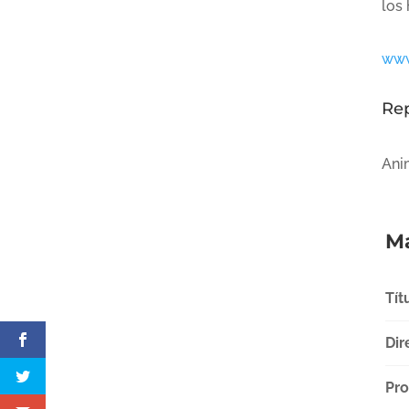
los
www
Re
Ani
Má
Tít
Dir
Pro