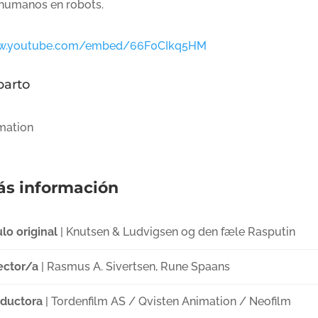
 humanos en robots.
.youtube.com/embed/66F0CIkq5HM
parto
mation
s información
ulo original
| Knutsen & Ludvigsen og den fæle Rasputin
ector/a
| Rasmus A. Sivertsen, Rune Spaans
ductora
| Tordenfilm AS / Qvisten Animation / Neofilm