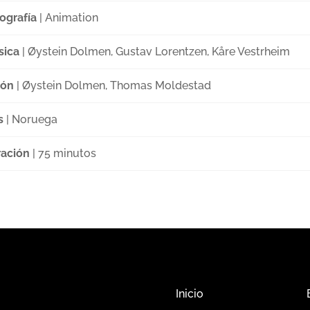
ografía
| Animation
sica
| Øystein Dolmen, Gustav Lorentzen, Kåre Vestrheim
ión
| Øystein Dolmen, Thomas Moldestad
s
| Noruega
ación
| 75 minutos
Inicio