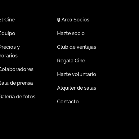
El Cine
🔒
Área Socios
Equipo
Hazte socio
Precios y
Club de ventajas
horarios
Regala Cine
Colaboradores
Hazte voluntario
Sala de prensa
Alquiler de salas
Galería de fotos
Contacto