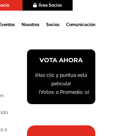
socio
Área Socios
Eventos
Nosotros
Socios
Comunicación
VOTA AHORA
¡Haz clic y puntúa esta
película!
(Votos:
0
Promedio:
0
)
en
ando
á a