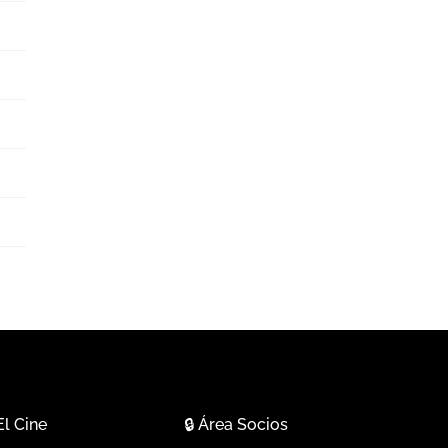
El Cine
🔒
Área Socios