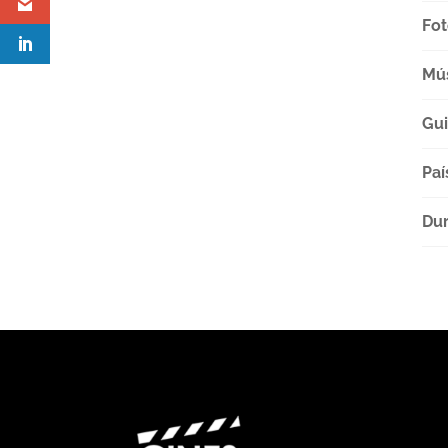
Fot
Mú
Gu
Paí
Dur