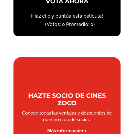
VOTA AHORA
¡Haz clic y puntúa esta película!
(Votos:
0
Promedio:
0
)
HAZTE SOCIO DE CINES
ZOCO
Conoce todas las ventajas y descuentos de
nuestro club de socios.
Más información >