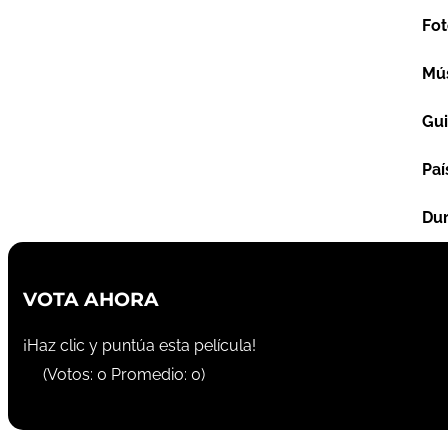
Fot
Mú
Gu
Paí
Dur
VOTA AHORA
¡Haz clic y puntúa esta película!
(Votos:
0
Promedio:
0
)