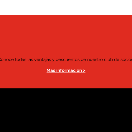
Conoce todas las ventajas y descuentos de nuestro club de socios
Más información >