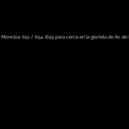
e Moncloa:
651
/
654
. (
655
para cerca en la glorieta de Av. de